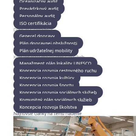
Organizačný audit
Prevádzkový audit
Personálny audit
ISO certifikácia
Doprava a mobilita
Generel dopravy
Plán dopravnej obslužnosti
Plán udržateľnej mobility
Koncepcie rozvoja územia a služieb
Manažment plán lokality UNESCO
Koncepcia rozvoja cestovného ruchu
Koncepcia rozvoja kultúry
Koncepcia rozvoja športu
Koncepcia rozvoja sociálnych služieb
Komunitný plán sociálnych služieb
Koncepcia rozvoja školstva
Najnovšie články na tému riadenie