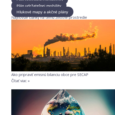
Plán udržateľnej mobility
Hlukové mapy a akčné plány
Najnovšie články na tému životné prostredie
Ako pripraviť emisnú bilanciu obce pre SECAP
Čítať viac »