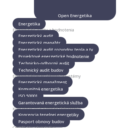
Open Energetika
Energetika
Energetické audity a hodnotenia
Energetický audit
Energetický manažér
Energetický audit rozvodov tepla a tv
Projektové energetické hodnotenie
Technicko-odborný audit
Technický audit budov
Energetický manažýment a systémy
Energetický manažment
Komunitná energetika
ISO 50001
Garantovaná energetická služba
Koncepcie a strategické dokumenty
Koncepcia tepelnej energetiky
Pasport obnovy budov
Certifikáty a legislatíva