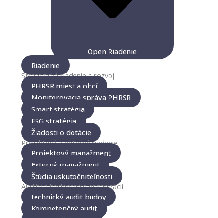
Open Riadenie
Riadenie
Strategické riadenie a rozvoj
PHRSR miest a obcí
Monitorovacia správa PHRSR
Smart stratégia
ESG stratégia
Žiadosti o dotácie
Projektové a externé riadenie
Projektový manažment
Externý manažment
Štúdia uskutočniteľnosti
Audity a hodnotenie organizácií
technický audit budov
Kompetenčný audit