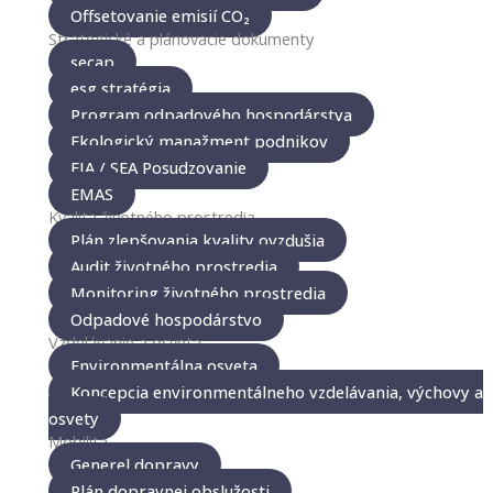
Offsetovanie emisií CO₂
Strategické a plánovacie dokumenty
secap
esg stratégia
Program odpadového hospodárstva
Ekologický manažment podnikov
EIA / SEA Posudzovanie
EMAS
Kvalita životného prostredia
Plán zlepšovania kvality ovzdušia
Audit životného prostredia
Monitoring životného prostredia
Odpadové hospodárstvo
Vzdelávanie a osveta
Environmentálna osveta
Koncepcia environmentálneho vzdelávania, výchovy a
osvety
Mobilita
Generel dopravy
Plán dopravnej obslužosti