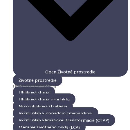
Open Životné prostredie
Životné prostredie
Uhlíková stopa a klíma
Uhlíková stopa
Uhlíková stopa produktu
Nízkouhliková stratégia
Akčný plán k dopadom zmeny klímy
Akčný plán klimatickej transformácie (CTAP)
Meranie životného cyklu (LCA)