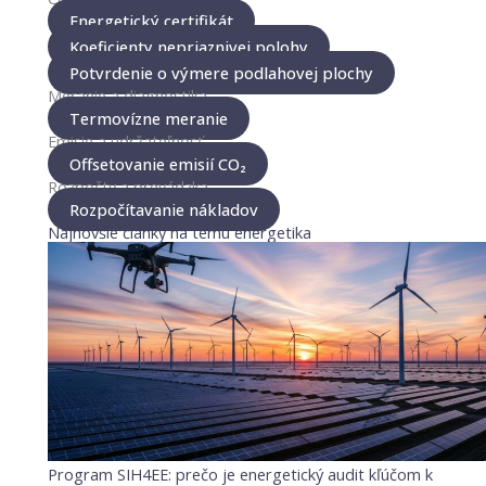
Energetický certifikát
Koeficienty nepriaznivej polohy
Potvrdenie o výmere podlahovej plochy
Meranie a diagnostika
Termovízne meranie
Emisie a udržateľnosť
Offsetovanie emisií CO₂
Rozpočty a prevádzka
Rozpočítavanie nákladov
Najnovšie články na tému energetika
Program SIH4EE: prečo je energetický audit kľúčom k