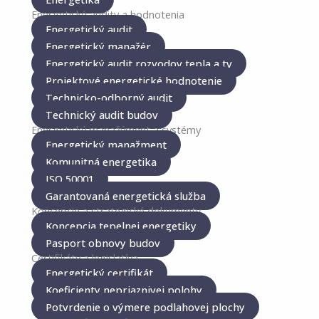
Energetické audity a hodnotenia
Energetický audit
Energetický manažér
Energetický audit rozvodov tepla a tv
Projektové energetické hodnotenie
Technicko-odborný audit
Technický audit budov
Energetický manažýment a systémy
Energetický manažment
Komunitná energetika
ISO 50001
Garantovaná energetická služba
Koncepcie a strategické dokumenty
Koncepcia tepelnej energetiky
Pasport obnovy budov
Certifikáty a legislatíva
Energetický certifikát
Koeficienty nepriaznivej polohy
Potvrdenie o výmere podlahovej plochy