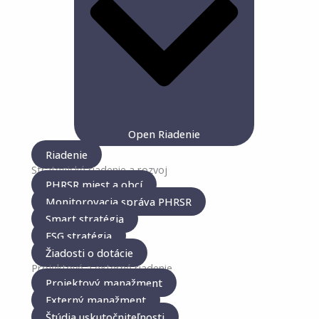
Open Riadenie
Riadenie
Strategické riadenie a rozvoj
PHRSR miest a obcí
Monitorovacia správa PHRSR
Smart stratégia
ESG stratégia
Žiadosti o dotácie
Projektové a externé riadenie
Projektový manažment
Externý manažment
Štúdia uskutočniteľnosti