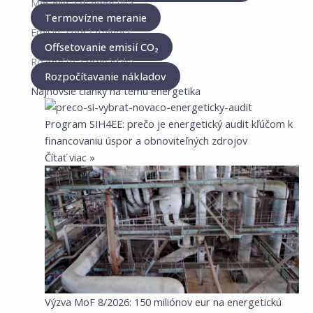
Meranie a diagnostika
Termovízne meranie
Emisie a udržateľnosť
Offsetovanie emisií CO₂
Rozpočty a prevádzka
Rozpočítavanie nákladov
Najnovšie články na tému energetika
Program SIH4EE: prečo je energetický audit kľúčom k
financovaniu úspor a obnoviteľných zdrojov
Čítať viac »
Výzva MoF 8/2026: 150 miliónov eur na energetickú