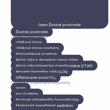
Open Životné prostredie
Životné prostredie
Uhlíková stopa a klíma
Uhlíková stopa
Uhlíková stopa produktu
Nízkouhliková stratégia
Akčný plán k dopadom zmeny klímy
Akčný plán klimatickej transformácie (CTAP)
Meranie životného cyklu (LCA)
Offsetovanie emisií CO₂
Strategické a plánovacie dokumenty
secap
esg stratégia
Program odpadového hospodárstva
Ekologický manažment podnikov