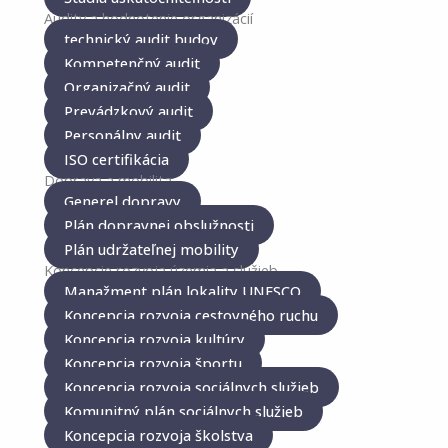
Audity a hodnotenie organizácií
technický audit budov
Kompetenčný audit
Organizačný audit
Prevádzkový audit
Personálny audit
ISO certifikácia
Doprava a mobilita
Generel dopravy
Plán dopravnej obslužnosti
Plán udržateľnej mobility
Koncepcie rozvoja územia a služieb
Manažment plán lokality UNESCO
Koncepcia rozvoja cestovného ruchu
Koncepcia rozvoja kultúry
Koncepcia rozvoja športu
Koncepcia rozvoja sociálnych služieb
Komunitný plán sociálnych služieb
Koncepcia rozvoja školstva