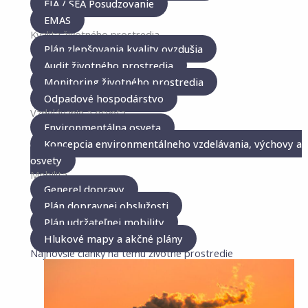
EIA / SEA Posudzovanie
EMAS
Kvalita životného prostredia
Plán zlepšovania kvality ovzdušia
Audit životného prostredia
Monitoring životného prostredia
Odpadové hospodárstvo
Vzdelávanie a osveta
Environmentálna osveta
Koncepcia environmentálneho vzdelávania, výchovy a
osvety
Mobilita
Generel dopravy
Plán dopravnej obslužosti
Plán udržateľnej mobility
Hlukové mapy a akčné plány
Najnovšie články na tému životné prostredie