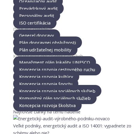
Organizačný audit
Prevádzkový audit
Personálny audit
ISO certifikácia
Doprava a mobilita
Generel dopravy
Plán dopravnej obslužnosti
Plán udržateľnej mobility
Koncepcie rozvoja územia a služieb
Manažment plán lokality UNESCO
Koncepcia rozvoja cestovného ruchu
Koncepcia rozvoja kultúry
Koncepcia rozvoja športu
Koncepcia rozvoja sociálnych služieb
Komunitný plán sociálnych služieb
Koncepcia rozvoja školstva
Najnovšie články na tému riadenie
Veľké podniky, energetický audit a ISO 14001: vypadnete zo
schémy alebo nie?