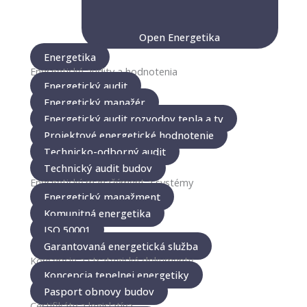
Open Energetika
Energetika
Energetické audity a hodnotenia
Energetický audit
Energetický manažér
Energetický audit rozvodov tepla a tv
Projektové energetické hodnotenie
Technicko-odborný audit
Technický audit budov
Energetický manažýment a systémy
Energetický manažment
Komunitná energetika
ISO 50001
Garantovaná energetická služba
Koncepcie a strategické dokumenty
Koncepcia tepelnej energetiky
Pasport obnovy budov
Certifikáty a legislatíva