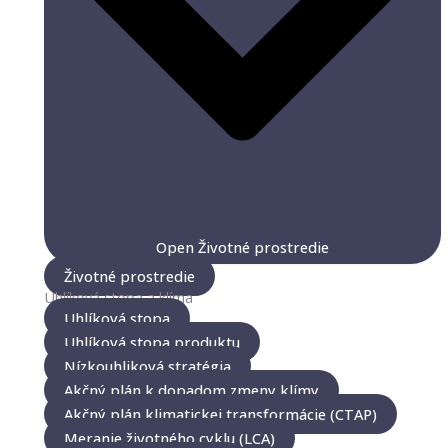
Open Životné prostredie
Životné prostredie
Uhlíková stopa a klíma
Uhlíková stopa
Uhlíková stopa produktu
Nízkouhliková stratégia
Akčný plán k dopadom zmeny klímy
Akčný plán klimatickej transformácie (CTAP)
Meranie životného cyklu (LCA)