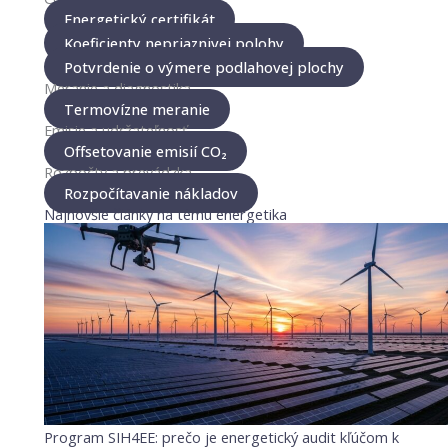
Energetický certifikát
Koeficienty nepriaznivej polohy
Potvrdenie o výmere podlahovej plochy
Meranie a diagnostika
Termovízne meranie
Emisie a udržateľnosť
Offsetovanie emisií CO₂
Rozpočty a prevádzka
Rozpočítavanie nákladov
Najnovšie články na tému energetika
Program SIH4EE: prečo je energetický audit kľúčom k