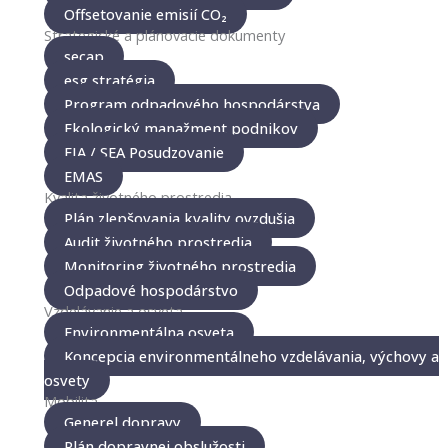
Offsetovanie emisií CO₂
Strategické a plánovacie dokumenty
secap
esg stratégia
Program odpadového hospodárstva
Ekologický manažment podnikov
EIA / SEA Posudzovanie
EMAS
Kvalita životného prostredia
Plán zlepšovania kvality ovzdušia
Audit životného prostredia
Monitoring životného prostredia
Odpadové hospodárstvo
Vzdelávanie a osveta
Environmentálna osveta
Koncepcia environmentálneho vzdelávania, výchovy a
osvety
Mobilita
Generel dopravy
Plán dopravnej obslužosti