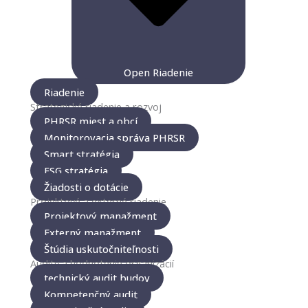
Open Riadenie
Riadenie
Strategické riadenie a rozvoj
PHRSR miest a obcí
Monitorovacia správa PHRSR
Smart stratégia
ESG stratégia
Žiadosti o dotácie
Projektové a externé riadenie
Projektový manažment
Externý manažment
Štúdia uskutočniteľnosti
Audity a hodnotenie organizácií
technický audit budov
Kompetenčný audit