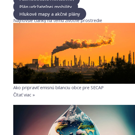
Plán udržateľnej mobility
Hlukové mapy a akčné plány
Najnovšie články na tému životné prostredie
Ako pripraviť emisnú bilanciu obce pre SECAP
Čítať viac »