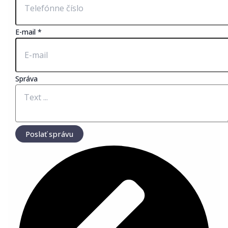
E-mail
*
Mobil
Správa
Meno
Správa
Poslať správu