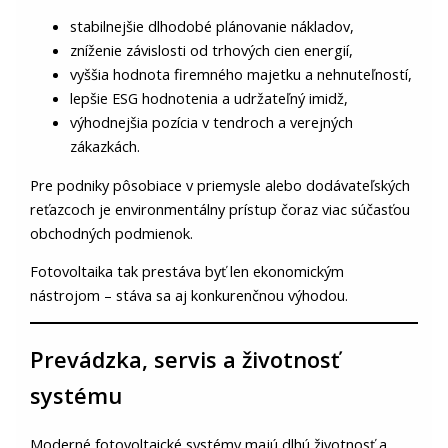
stabilnejšie dlhodobé plánovanie nákladov,
zníženie závislosti od trhových cien energií,
vyššia hodnota firemného majetku a nehnuteľností,
lepšie ESG hodnotenia a udržateľný imidž,
výhodnejšia pozícia v tendroch a verejných
zákazkách.
Pre podniky pôsobiace v priemysle alebo dodávateľských
reťazcoch je environmentálny prístup čoraz viac súčasťou
obchodných podmienok.
Fotovoltaika tak prestáva byť len ekonomickým
nástrojom – stáva sa aj konkurenčnou výhodou.
Prevádzka, servis a životnosť
systému
Moderné fotovoltaické systémy majú dlhú životnosť a