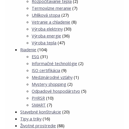
Rozpočítavanie tepla
(2)
Termovízne meranie
(7)
Uhlíková stopa
(27)
Vetranie a chladenie
(8)
Výroba elektriny
(30)
Výroba energie
(36)
Výroba tepla
(47)
Riadenie
(104)
ESG
(31)
Informačné technológie
(2)
ISO certifikácia
(9)
Medzinárodné vzťahy
(1)
Mystery shopping
(2)
Odpadové hospodárstvo
(5)
PHRSR
(10)
SMART
(7)
Stavebné konštrukcie
(20)
Tipy a triky
(16)
Životné prostredie
(88)