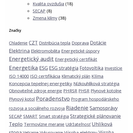
Kvalita ovzdušia
(18)
SECAP
(8)
Zmena klímy
(38)
Značky
CZT
Dotácie
Doprava
Chladenie
Distribúcia tepla
Elektrina
Energetické úspory
Elektromobilita
Energetický audit
Energetický certifikát
Energetika
ESG
ESG stratégia
Fotovoltika
Investície
ISO certifikácia
Klíma
ISO 14000
Klimatický plán
Koncepcia tepelnej energetiky
Nízkouhlíková stratégia
PHRSR
Obnoviteľné zdroje energie
PHSR
Plynové kotolne
Poradenstvo
Plynový kotol
Program hospodárskeho
Riadenie
Samosprávy
rozvoja a sociálneho rozvoja
Strategické plánovanie
SECAP
SMART
Smart stratégia
Teplo
Uhlíková
Termovízne meranie
Udržateľnosť
stopa
Výroba
Výroba elektriny
Vetranie
Vykurovanie