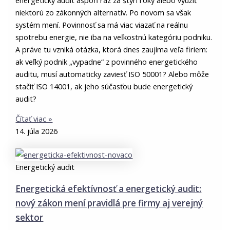
energetický audit aspoň raz za štyri roky alebo využiť
niektorú zo zákonných alternatív. Po novom sa však
systém mení. Povinnosť sa má viac viazať na reálnu
spotrebu energie, nie iba na veľkostnú kategóriu podniku.
A práve tu vzniká otázka, ktorá dnes zaujíma veľa firiem:
ak veľký podnik „vypadne“ z povinného energetického
auditu, musí automaticky zaviesť ISO 50001? Alebo môže
stačiť ISO 14001, ak jeho súčasťou bude energetický
audit?
Čítať viac »
14. júla 2026
Energetický audit
Energetická efektívnosť a energetický audit:
nový zákon mení pravidlá pre firmy aj verejný
sektor